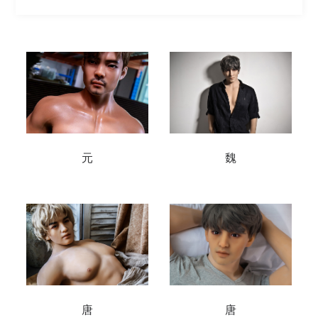
元
魏
唐
唐