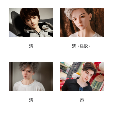
清
清（硅胶）
清
秦