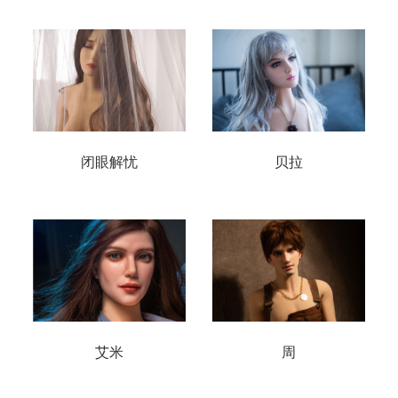
闭眼解忧
贝拉
艾米
周