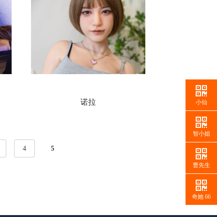
诺拉
小仙
智小姐
4
5
曹先生
奇她 66