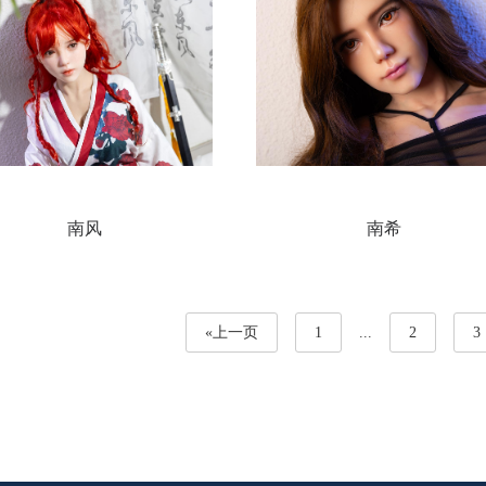
南风
南希
«上一页
1
...
2
3