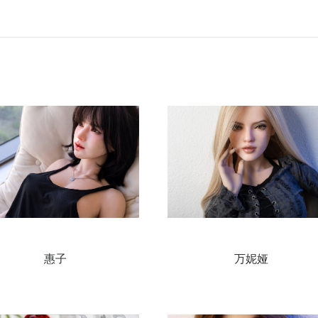
惠子
万妮娅