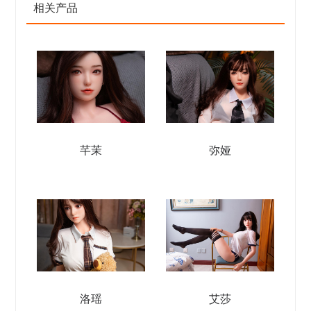
相关产品
芊茉
弥娅
洛瑶
艾莎