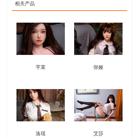
相关产品
芊茉
弥娅
洛瑶
艾莎